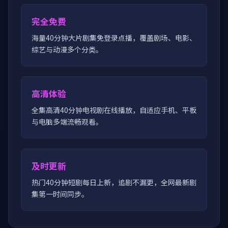
完全免费
海量40分钟大片剧集免登录点播，覆盖剧场、电影、
综艺与动漫多个分类。
高清体验
全集高清40分钟电视剧在线播放，自适应手机、平板
与电脑多端流畅观看。
及时更新
热门40分钟短剧每日上新，追剧不漏更，全网最新剧
集第一时间同步。