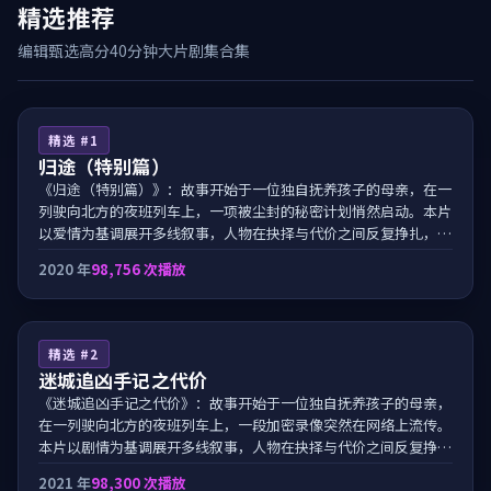
精选推荐
编辑甄选高分40分钟大片剧集合集
精选 #
1
归途（特别篇）
《归途（特别篇）》：故事开始于一位独自抚养孩子的母亲，在一
列驶向北方的夜班列车上，一项被尘封的秘密计划悄然启动。本片
以爱情为基调展开多线叙事，人物在抉择与代价之间反复挣扎，在
重重抉择之间最终找回了自我。影片由中国台湾出品...
2020
年
98,756
次播放
精选 #
2
迷城追凶手记之代价
《迷城追凶手记之代价》：故事开始于一位独自抚养孩子的母亲，
在一列驶向北方的夜班列车上，一段加密录像突然在网络上流传。
本片以剧情为基调展开多线叙事，人物在抉择与代价之间反复挣
扎，换来了一夜安睡，也换来了再难愈合的伤口。影片...
2021
年
98,300
次播放