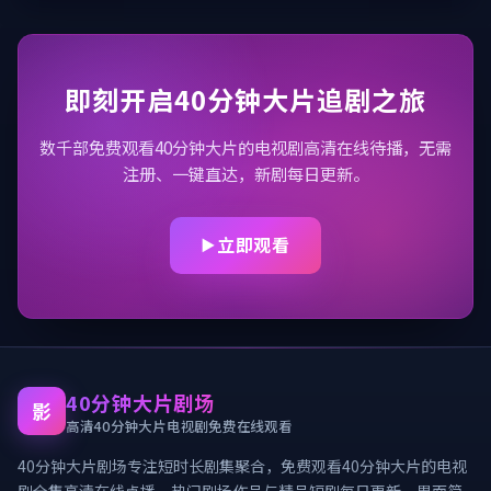
即刻开启40分钟大片追剧之旅
数千部
免费观看40分钟大片的电视剧
高清在线待播，无需
注册、一键直达，新剧每日更新。
立即观看
40分钟大片剧场
影
高清40分钟大片电视剧免费在线观看
40分钟大片剧场
专注短时长剧集聚合，
免费观看40分钟大片的电视
剧
全集高清在线点播，热门剧场作品与精品短剧每日更新，界面简